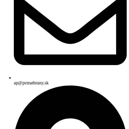
ap@pematbrany.sk