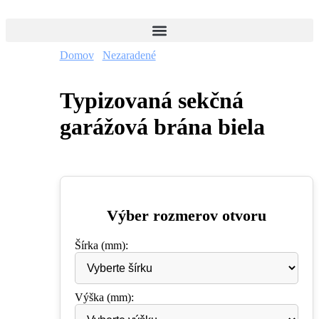
Domov
/
Nezaradené
/ Typizovaná sekčná garážová
brána biela
Typizovaná sekčná
garážová brána biela
0,00
€
Výber rozmerov otvoru
Šírka (mm):
Výška (mm):