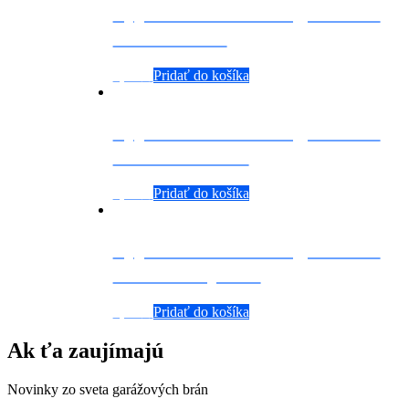
Typizovaná sekčná garážova
brána orech
0,00
€
Pridať do košíka
Typizovaná sekčná garážová
brána antracit
0,00
€
Pridať do košíka
Typizovaná sekčná garážová
brána zlatý dub
0,00
€
Pridať do košíka
Ak ťa zaujímajú
Novinky zo sveta garážových brán