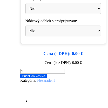
Núdzový odblok s predprípravou:
Cena (s DPH): 0.00 €
Cena (bez DPH): 0.00 €
množstvo
Typizovaná
Pridať do košíka
sekčná
Kategória:
Nezaradené
garážová
brána
Súvisiace produkty
biela